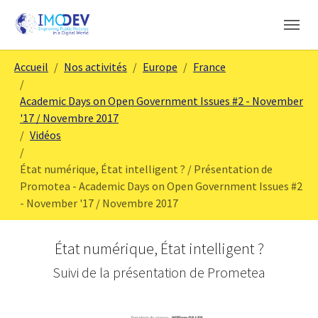
Skip to main content
Skip to page footer
You are here:
Accueil
Nos activités
Europe
France
Academic Days on Open Government Issues #2 - November
'17 / Novembre 2017
Vidéos
État numérique, État intelligent ? / Présentation de
Promotea - Academic Days on Open Government Issues #2
- November '17 / Novembre 2017
État numérique, État intelligent ?
Suivi de la présentation de Prometea