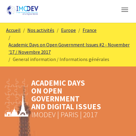
Aller au contenu principal
Skip to page footer
Vous êtes ici:
Accueil
Nos activités
Europe
France
Academic Days on Open Government Issues #2 - November
'17 / Novembre 2017
General information / Informations générales
ACADEMIC DAYS
ON OPEN
GOVERNMENT
AND DIGITAL ISSUES
IMODEV | PARIS | 2017