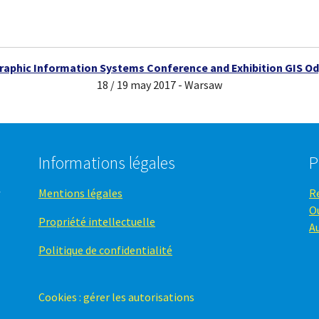
raphic Information Systems Conference and Exhibition GIS Od
18 / 19 may 2017 - Warsaw
Informations légales
P
Mentions légales
R
O
Propriété intellectuelle
A
Politique de confidentialité
Cookies : gérer les autorisations