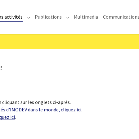
s activités
Publications
Multimedia
Communication
enu for "IMODEV"
Submenu for "Nos activités"
Submenu for "Publications"
e
 cliquant sur les onglets ci-après.
tés d'IMODEV dans le monde, cliquez ici.
quez ici
.