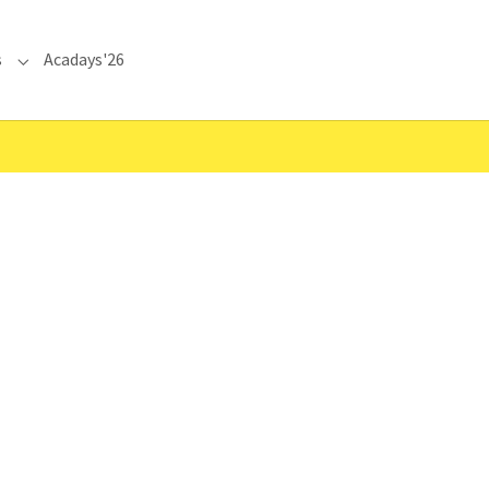
s
Acadays'26
Submenu for "Communications"