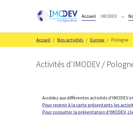
Skip to main content
Skip to page footer
Accueil
IMODEV
No
Subm
You are here:
Accueil
Nos activités
Europe
Pologne
Activités d'IMODEV / Pologn
Accédez aux différentes activités d'IMODEV en
Pour revenir à la carte présentants les activi
Pour consulter la présentation d'IMODEV, cli