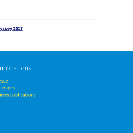
yssey 2017
ublications
evue
uvrages
utres publications