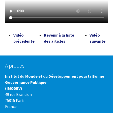
Vidéo
Revenir à la liste
Vidéo
précédente
des articles
suivante
A propos
Institut du Monde et du Développement pour la Bonne
Gouvernance Publique
(IMODEV)
49 rue Brancion
75015 Paris
France