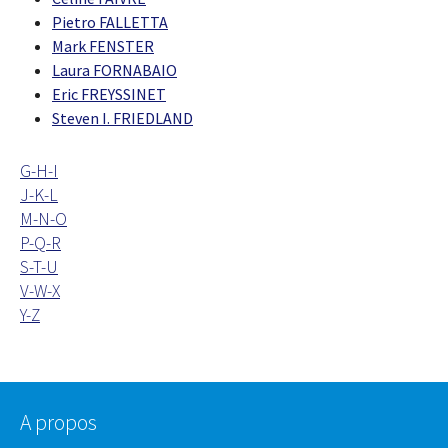
Pietro FALLETTA
Mark FENSTER
Laura FORNABAIO
Eric FREYSSINET
Steven I. FRIEDLAND
G-H-I
J-K-L
M-N-O
P-Q-R
S-T-U
V-W-X
Y-Z
A propos