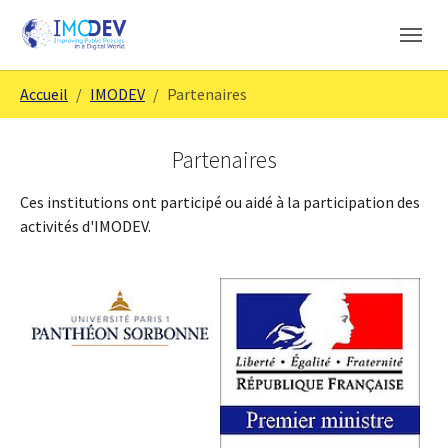
Aller au contenu principal
Skip to page footer
Vous êtes ici:
Accueil
IMODEV
Partenaires
Partenaires
Ces institutions ont participé ou aidé à la participation des
activités d'IMODEV.