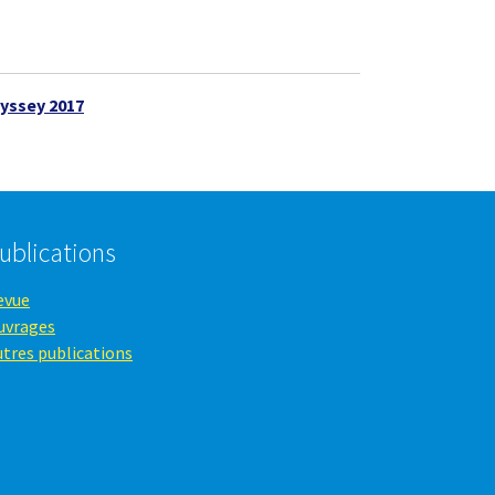
yssey 2017
ublications
evue
uvrages
utres publications