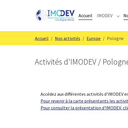
Aller au contenu principal
Skip to page footer
Accueil
IMODEV
No
Subm
Vous êtes ici:
Accueil
Nos activités
Europe
Pologne
Activités d'IMODEV / Pologn
Accédez aux différentes activités d'IMODEV en
Pour revenir à la carte présentants les activi
Pour consulter la présentation d'IMODEV, cli