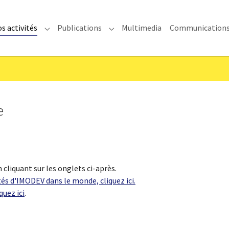
s activités
Publications
Multimedia
Communication
enu for "IMODEV"
Submenu for "Nos activités"
Submenu for "Publications"
e
 cliquant sur les onglets ci-après.
tés d'IMODEV dans le monde, cliquez ici.
quez ici
.