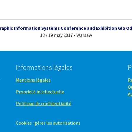
raphic Information Systems Conference and Exhibition GIS Od
18 / 19 may 2017 - Warsaw
Informations légales
P
Mentions légales
R
O
Propriété intellectuelle
A
Politique de confidentialité
Cookies : gérer les autorisations