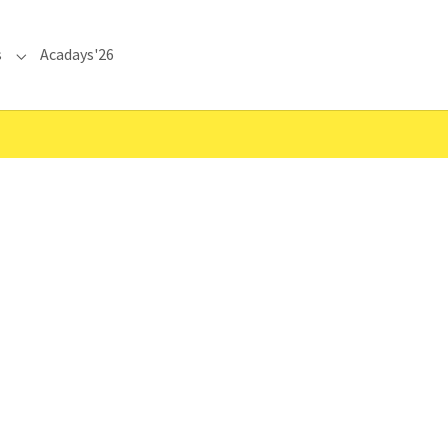
s
Acadays'26
Submenu for "Communications"