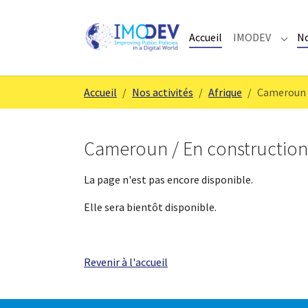
Aller au contenu principal
Skip to page footer
Accueil
IMODEV
No
Subm
Vous êtes ici:
Accueil
Nos activités
Afrique
Cameroun
Cameroun / En construction
La page n'est pas encore disponible.
Elle sera bientôt disponible.
Revenir à l'accueil