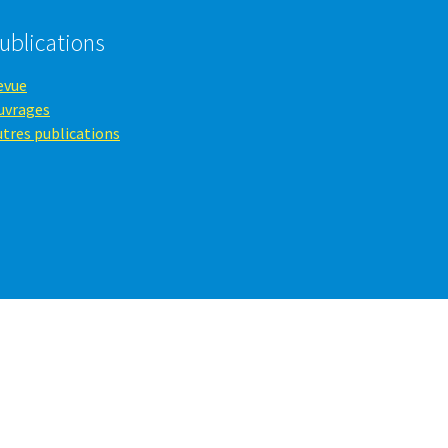
ublications
evue
uvrages
utres publications