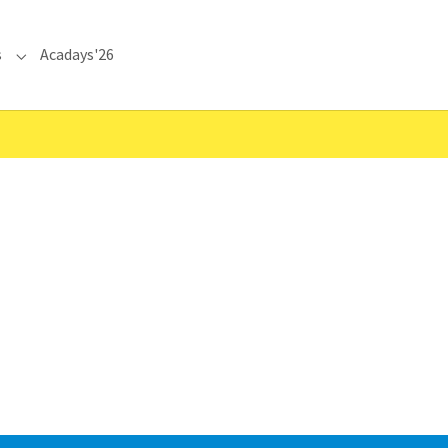
s
Acadays'26
Submenu for "Communications"