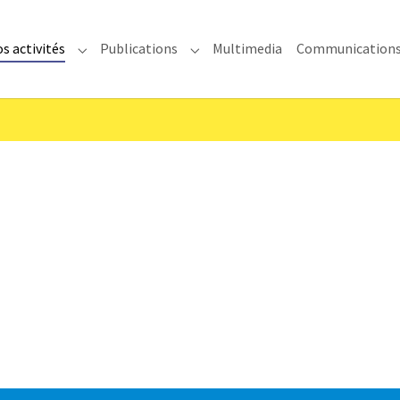
s activités
Publications
Multimedia
Communication
enu for "IMODEV"
Submenu for "Nos activités"
Submenu for "Publications"