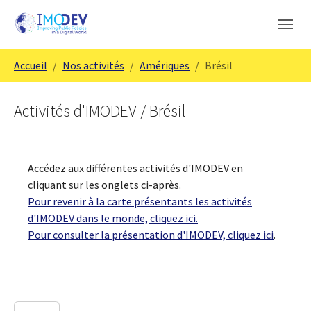
Aller au contenu principal
Skip to page footer
Vous êtes ici:
Accueil
Nos activités
Amériques
Brésil
Activités d'IMODEV / Brésil
Accédez aux différentes activités d'IMODEV en
cliquant sur les onglets ci-après.
Pour revenir à la carte présentants les activités
d'IMODEV dans le monde, cliquez ici.
Pour consulter la présentation d'IMODEV, cliquez ici
.