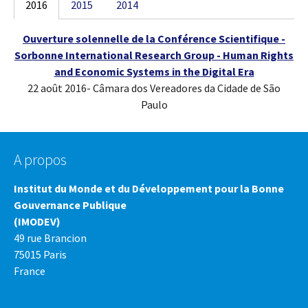
2016
2015
2014
Ouverture solennelle de la Conférence Scientifique -
Sorbonne International Research Group - Human Rights
and Economic Systems in the Digital Era
22 août 2016- Câmara dos Vereadores da Cidade de São
Paulo
A propos
Institut du Monde et du Développement pour la Bonne
Gouvernance Publique
(IMODEV)
49 rue Brancion
75015 Paris
France