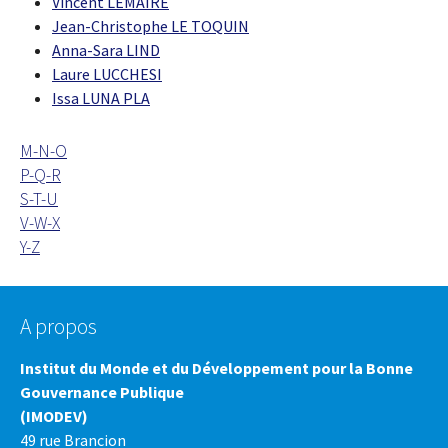
Vincent LEMAIRE
Jean-Christophe LE TOQUIN
Anna-Sara LIND
Laure LUCCHESI
Issa LUNA PLA
M-N-O
P-Q-R
S-T-U
V-W-X
Y-Z
A propos
Institut du Monde et du Développement pour la Bonne
Gouvernance Publique
(IMODEV)
49 rue Brancion