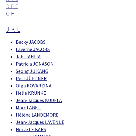
D-E-F
G-H-I
J-K-L
Becky JACOBS
Laverne JACOBS
Jahi JAHIJA
Patricia JONASON
Seong JU KANG
Petr JÜPTNER
Olga KOVARZINA
Helle KRUNKE
Jean-Jacques KUDELA
Marc LAGET
Hélène LANDEMORE
Jean-Jacques LAVENUE
Hervé LE BARS