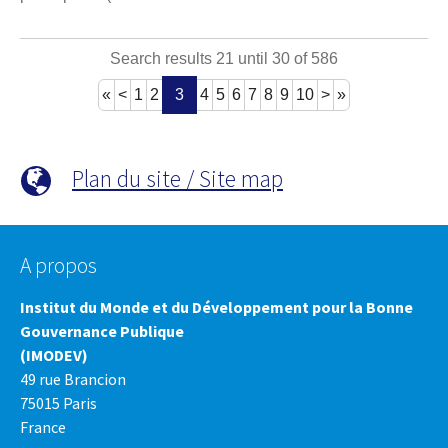
Search results 21 until 30 of 586
«
<
1
2
3
4
5
6
7
8
9
10
>
»
Plan du site / Site map
A propos
Institut du Monde et du Développement pour la Bonne
Gouvernance Publique
(IMODEV)
49 rue Brancion
75015 Paris
France