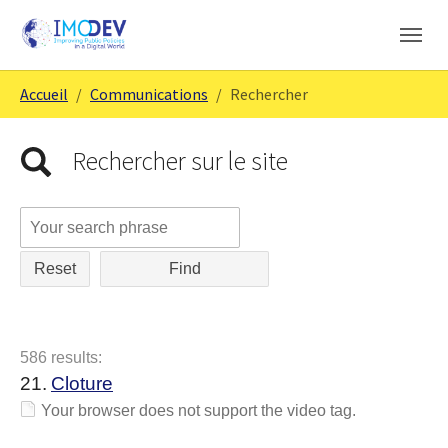
Aller au contenu principal
Skip to page footer
Vous êtes ici:
Accueil
Communications
Rechercher
Rechercher sur le site
Reset
586 results:
21.
Cloture
Your browser does not support the video tag.