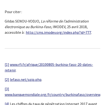
Pour citer :
Gildas SENOU-VODJO
,
La réforme de l’administration
électronique au Burkina-Faso,
IMODEV, 25 avril 2018,
accessible à :
http://cms.imodev.org/index.php?id=777
.
[1]
www.rfi.fr/afrique/20100805-burkina-faso-20-dates-
retenir
.
[2]
lefaso.net/spip.php
.
[3]
www.banquemondiale.org/fr/country/burkinafaso/overview
.
[4]
Les chiffres du taux de pénétration Internet 2017 ayant