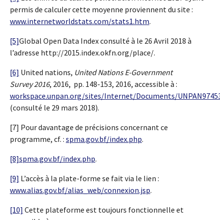
permis de calculer cette moyenne proviennent du site :
www.internetworldstats.com/stats1.htm
.
[5]
Global Open Data Index consulté à le 26 Avril 2018 à
l’adresse http://2015.index.okfn.org/place/.
[6]
United nations,
United Nations E-Government
Survey 2016
, 2016, pp. 148-153, 2016, accessible à :
workspace.unpan.org/sites/Internet/Documents/UNPAN97453
(consulté le 29 mars 2018).
[7] Pour davantage de précisions concernant ce
programme, cf. :
spma.gov.bf/index.php
.
[8]
spma.gov.bf/index.php
.
[9]
L’accès à la plate-forme se fait via le lien :
www.alias.gov.bf/alias_web/connexion.jsp
.
[10]
Cette plateforme est toujours fonctionnelle et