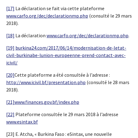
[17]
La déclaration se fait via cette plateforme
www.carfo.org/dec/declarationmp.php
(consulté le 29 mars
2018).
[18]
La déclaration
www.carfo.org/dec/declarationmp.php
.
[19]
burkina24.com/2017/06/14/modernisation-de-letat-
civil-burkinabe-lunion-europeenne-prend-contact-avec-
icivil/
[20]
Cette plateforme a été consultée à l’adresse :
http://www.icivil.bf/presentation.php
(consulté le 28 mars
2018).
[21]
www.finances.gov.bf/index.php
[22]
Plateforme consultée le 29 mars 2018 à l’adresse
www.esintax.bf
[23] E. Atcha, « Burkina Faso : eSintax, une nouvelle