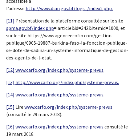
accessible à
l’adresse
http://www.dian.gov.bf/logs_/index2.php.
[11]
Présentation de la plateforme consultée sur le site
spma.gov.bf/index.php
= article&id=342&Itemid=1000, et
sur le site https://www.agenceecofin.com/gestion-
publique/0905-19887-burkina-faso-la-fonction-publique-
se-dote-de-sadina-un-systeme-informatique-de-gestion-
des-agents-de-l-etat.
[12]
www.carfo.org/index.php/systeme-prevus
.
[13]
http://www.carfo.org/index.php/systeme-prevus.
[14]
www.carfo.org/index.php/systeme-prevus
.
[15]
Lire
www.carfo.org/index.php/systeme-prevus
(consulté le 29 mars 2018).
[16]
www.carfo.org/index.php/systeme-prevus
consulté le
19 mars 2018.