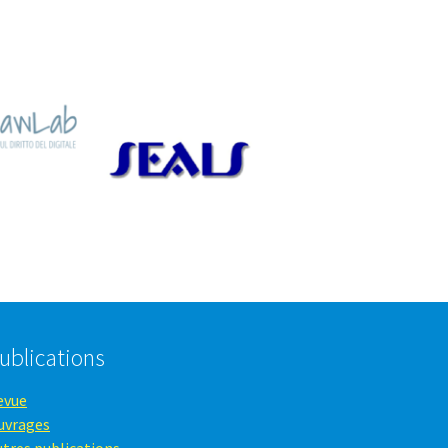
ublications
evue
uvrages
utres publications