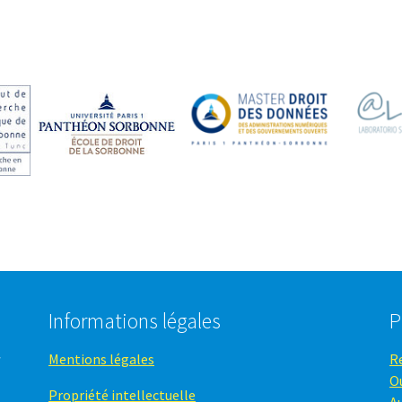
Informations légales
P
Mentions légales
R
O
Propriété intellectuelle
A