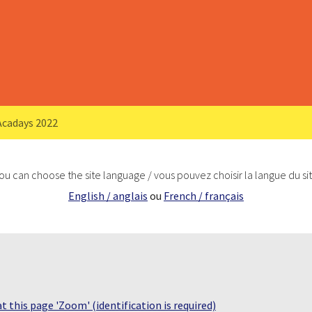
Acadays 2022
ou can choose the site language / vous pouvez choisir la langue du si
English / anglais
ou
French / français
 this page 'Zoom' (identification is required)