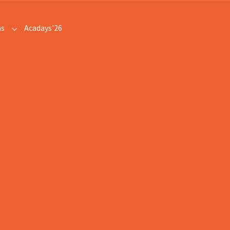
ns
Acadays'26
Submenu for "Communications"