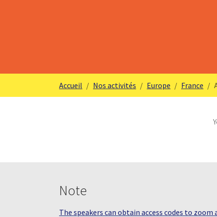
Vous êtes ici:
Accueil
Nos activités
Europe
France
Y
Note
The speakers can obtain access codes to zoom at