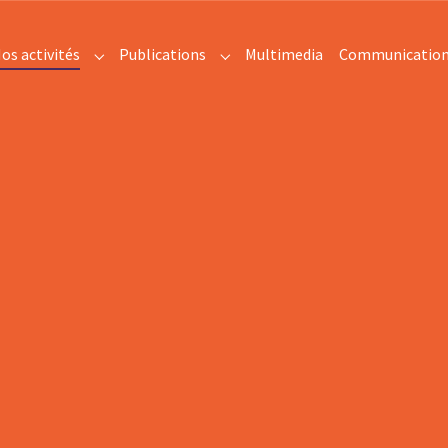
os activités
Publications
Multimedia
Communicatio
enu for "IMODEV"
Submenu for "Nos activités"
Submenu for "Publications"