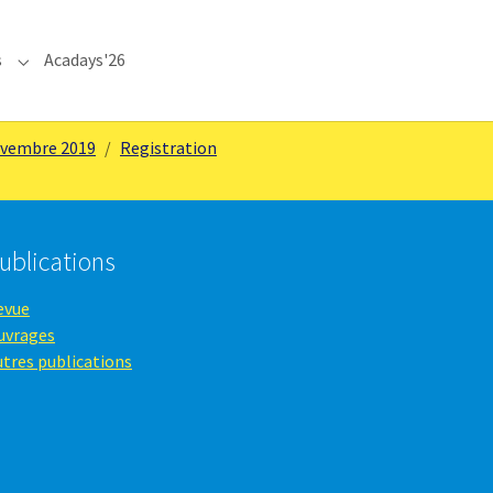
s
Acadays'26
Submenu for "Communications"
ovembre 2019
Registration
ublications
evue
uvrages
utres publications