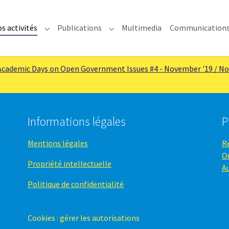
s activités
Publications
Multimedia
Communication
enu for "IMODEV"
Submenu for "Nos activités"
Submenu for "Publications"
Academic Days on Open Government Issues #4 - November '19 / N
Informations légales
P
Mentions légales
R
O
Propriété intellectuelle
A
Politique de confidentialité
Cookies : gérer les autorisations