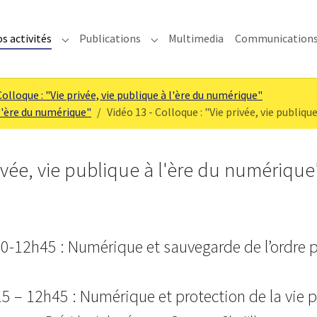
s activités
Publications
Multimedia
Communication
enu for "IMODEV"
Submenu for "Nos activités"
Submenu for "Publications"
Colloque : "Vie privée, vie publique à l'ère du numérique"
 l'ère du numérique"
Vidéo 13 - Colloque : "Vie privée, vie publiqu
rivée, vie publique à l'ère du numérique
0-12h45 : Numérique et sauvegarde de l’ordre p
5 – 12h45 : Numérique et protection de la vie p