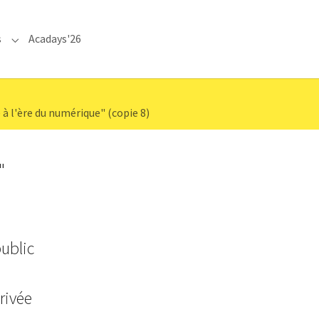
s
Acadays'26
Submenu for "Communications"
e à l'ère du numérique" (copie 8)
"
ublic
rivée