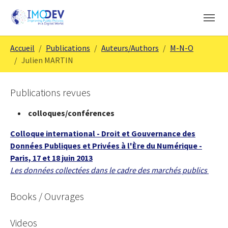
Aller au contenu principal
Skip to page footer
Vous êtes ici:
Accueil
Publications
Auteurs/Authors
M-N-O
Julien MARTIN
Publications revues
colloques/conférences
Colloque international - Droit et Gouvernance des
Données Publiques et Privées à l'Ère du Numérique -
Paris, 17 et 18 juin 2013
Les données collectées dans le cadre des marchés publics
Books / Ouvrages
Videos