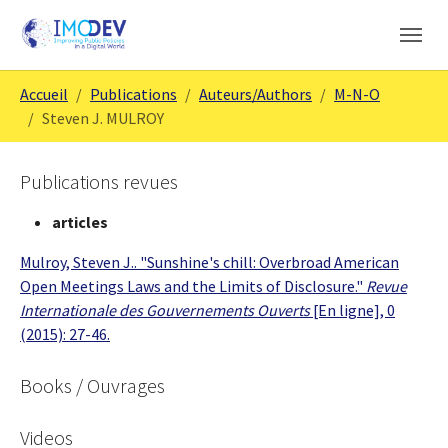
Aller au contenu principal
Skip to page footer
Vous êtes ici:
Accueil
Publications
Auteurs/Authors
M-N-O
Steven J. MULROY
Publications revues
articles
Mulroy, Steven J.. "Sunshine's chill: Overbroad American
Open Meetings Laws and the Limits of Disclosure."
Revue
Internationale des Gouvernements Ouverts
[En ligne], 0
(2015): 27-46.
Books / Ouvrages
Videos