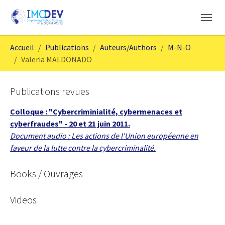
Aller au contenu principal
Skip to page footer
Vous êtes ici:
Accueil
Publications
Auteurs/Authors
M-N-O
Valeria MALDONADO
Publications revues
Colloque : "Cybercriminialité, cybermenaces et
cyberfraudes" - 20 et 21 juin 2011.
Document audio : Les actions de l'Union européenne en
faveur de la lutte contre la cybercriminalité.
Books / Ouvrages
Videos