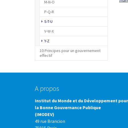
M-N-O
P-Q-R
S-T-U
V-W-X
Y-Z
10 Principes pour un gouvernement
effectif
A propos
Institut du Monde et du Développement pour
la Bonne Gouvernance Publique
(IMODEV)
49 rue Brancion
75015 Paris