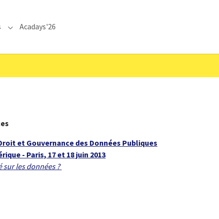
s
Acadays'26
Submenu for "Communications"
ces
 Droit et Gouvernance des Données Publiques
ique - Paris, 17 et 18 juin 2013
té sur les données ?