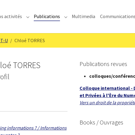
s activités
Publications
Multimedia
Communication
enu for "IMODEV"
Submenu for "Nos activités"
Submenu for "Publications"
-T-U
Chloé TORRES
loé TORRES
Publications revues
ofil
colloques/conféren
Colloque international -
et Privées à l'Ère du Numér
Vers un droit de la proprié
Books / Ouvrages
ing informations ? / Informations
quantes ?