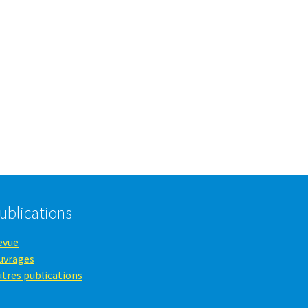
ublications
evue
uvrages
utres publications