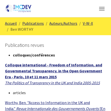
Aller au contenu principal
Skip to page footer
Vous êtes ici:
Accueil
Publications
Auteurs/Authors
V-W-X
Ben WORTHY
Publications revues
colloques/conférences
Colloque international - Freedom of Information, and
Governmental Transparency, in the Open Government
Era - Paris, 10 et 11 mars 2015
The Politics of Transprency in the UK and India 2005-2015
articles
Worthy, Ben. "Access to Information in the UK and
India."
Revue Internationale des Gouvernements Ouverts
[En