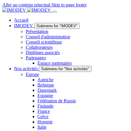
Aller au contenu principal
Skip to page footer
Accueil
IMODEV
Submenu for "IMODEV"
Présentation
Conseil d'administration
Conseil scientifique
Collaborateurs
Diplômes associés
Partenaires
Espace partenaires
Nos activités
Submenu for "Nos activités"
Europe
Autriche
Belgique
Danemark
Espagne
Fédération de Russie
Finlande
France
Grèce
Hongrie
Italie