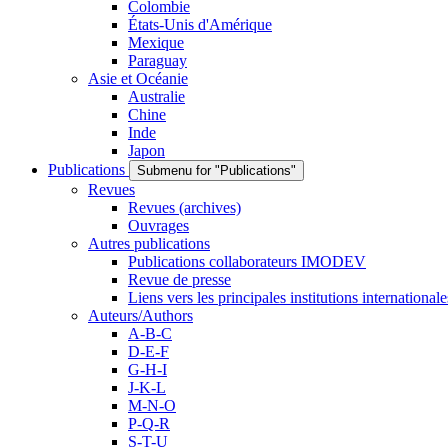
Colombie
États-Unis d'Amérique
Mexique
Paraguay
Asie et Océanie
Australie
Chine
Inde
Japon
Publications
Submenu for "Publications"
Revues
Revues (archives)
Ouvrages
Autres publications
Publications collaborateurs IMODEV
Revue de presse
Liens vers les principales institutions internationale
Auteurs/Authors
A-B-C
D-E-F
G-H-I
J-K-L
M-N-O
P-Q-R
S-T-U