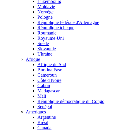
Luxembourg
Moldavie
Norvège
Pologne
République fédérale d'Allemagne
République tchèque
Roumanie
Royaume-Uni
Suède
Slovaquie
Ukraine
Afrique
Afrique du Sud
Burkina Faso
Cameroun
Côte d'Ivoire
Gabon
Madagascar
Mali
République démocratique du Congo
Sénégal
Amériques
Argentine
Brésil
Canada