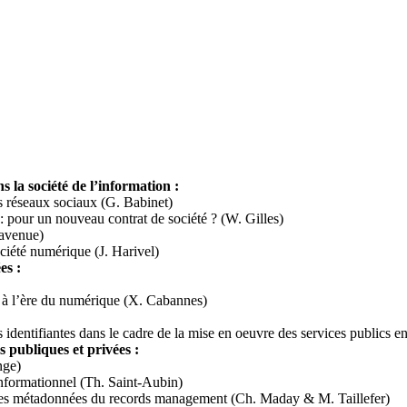
 la société de l’information :
des réseaux sociaux (G. Babinet)
 pour un nouveau contrat de société ? (W. Gilles)
Lavenue)
ociété numérique (J. Harivel)
es :
le à l’ère du numérique (X. Cabannes)
ons identifiantes dans le cadre de la mise en oeuvre des services publics 
 publiques et privées :
nge)
informationnel (Th. Saint-Aubin)
les métadonnées du records management (Ch. Maday & M. Taillefer)