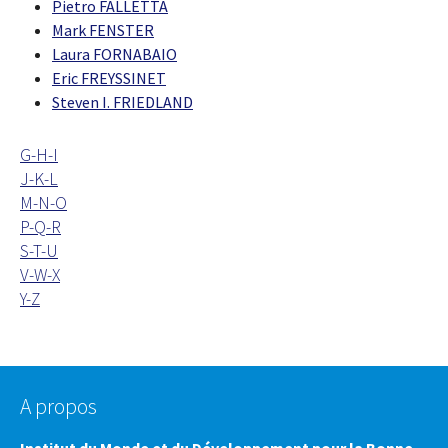
Pietro FALLETTA
Mark FENSTER
Laura FORNABAIO
Eric FREYSSINET
Steven I. FRIEDLAND
G-H-I
J-K-L
M-N-O
P-Q-R
S-T-U
V-W-X
Y-Z
A propos