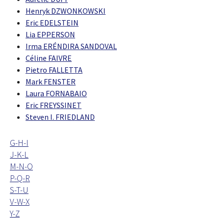
Henryk DZWONKOWSKI
Eric EDELSTEIN
Lia EPPERSON
Irma ERÉNDIRA SANDOVAL
Céline FAIVRE
Pietro FALLETTA
Mark FENSTER
Laura FORNABAIO
Eric FREYSSINET
Steven I. FRIEDLAND
G-H-I
J-K-L
M-N-O
P-Q-R
S-T-U
V-W-X
Y-Z