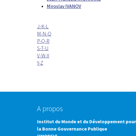
Miroslav IVANOV
J-K-L
M-N-O
P-Q-R
S-T-U
V-W-X
Y-Z
A propos
Institut du Monde et du Développement pour
la Bonne Gouvernance Publique
(IMODEV)