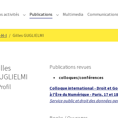
s activités
Publications
Multimedia
Communication
enu for "IMODEV"
Submenu for "Nos activités"
Submenu for "Publications"
-H-I
Gilles GUGLIELMI
lles
Publications revues
UGLIELMI
colloques/conférences
Profil
Colloque international - Droit et 
à l'Ère du Numérique - Paris, 17 et 18
Service public et droit des données p
Books / Ouvrages