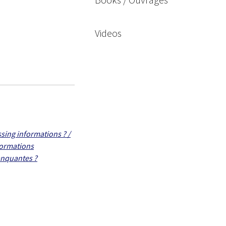
Videos
sing informations ? /
formations
nquantes ?