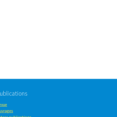
ublications
evue
uvrages
utres publications