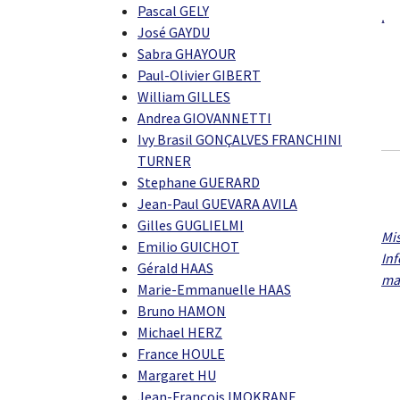
Pascal GELY
José GAYDU
Sabra GHAYOUR
Paul-Olivier GIBERT
William GILLES
Andrea GIOVANNETTI
Ivy Brasil GONÇALVES FRANCHINI
TURNER
Stephane GUERARD
Jean-Paul GUEVARA AVILA
Gilles GUGLIELMI
Mis
Emilio GUICHOT
In
Gérald HAAS
ma
Marie-Emmanuelle HAAS
Bruno HAMON
Michael HERZ
France HOULE
Margaret HU
Jean-François IMOKRANE