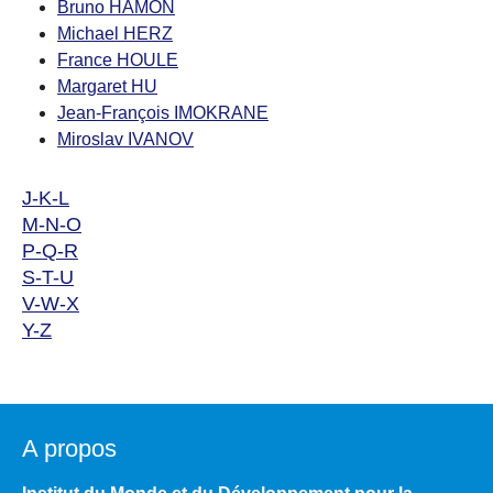
Bruno HAMON
Michael HERZ
France HOULE
Margaret HU
Jean-François IMOKRANE
Miroslav IVANOV
J-K-L
M-N-O
P-Q-R
S-T-U
V-W-X
Y-Z
A propos