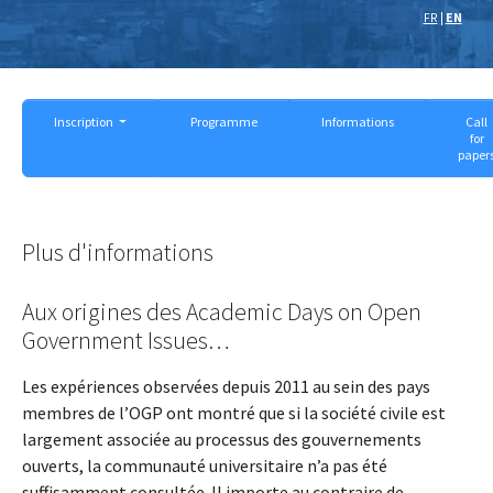
FR
|
EN
Inscription
Programme
Informations
Call
for
paper
Plus d'informations
Aux origines des Academic Days on Open
Government Issues…
Les expériences observées depuis 2011 au sein des pays
membres de l’OGP ont montré que si la société civile est
largement associée au processus des gouvernements
ouverts, la communauté universitaire n’a pas été
suffisamment consultée. Il importe au contraire de