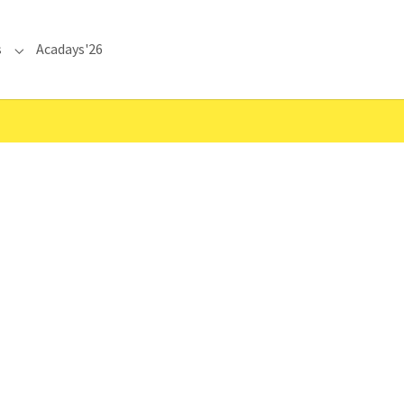
s
Acadays'26
Submenu for "Communications"