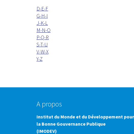
D-E-F
G-H-I
J-K-L
M-N-O
P-Q-R
S-T-U
V-W-X
Y-Z
A propos
Institut du Monde et du Développement pour
la Bonne Gouvernance Publique
(IMODEV)