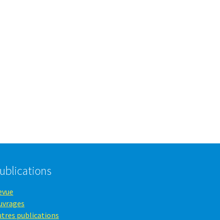
ublications
evue
uvrages
utres publications