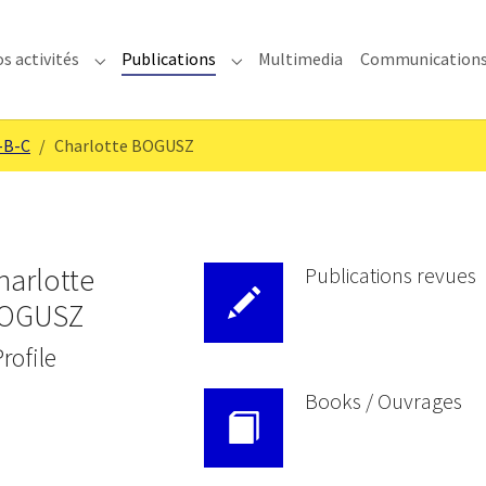
s activités
Publications
Multimedia
Communication
enu for "IMODEV"
Submenu for "Nos activités"
Submenu for "Publications"
-B-C
Charlotte BOGUSZ
harlotte
Publications revues
OGUSZ
Profile
Books / Ouvrages