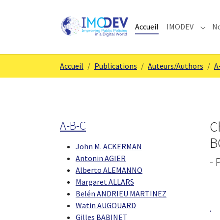
Aller au contenu principal
Skip to page footer
Accueil
IMODEV
No
Subm
Vous êtes ici:
Accueil
Publications
Auteurs/Authors
A
A-B-C
C
B
John M. ACKERMAN
Antonin AGIER
- 
Alberto ALEMANNO
Margaret ALLARS
Belén ANDRIEU MARTINEZ
Watin AUGOUARD
Gilles BABINET