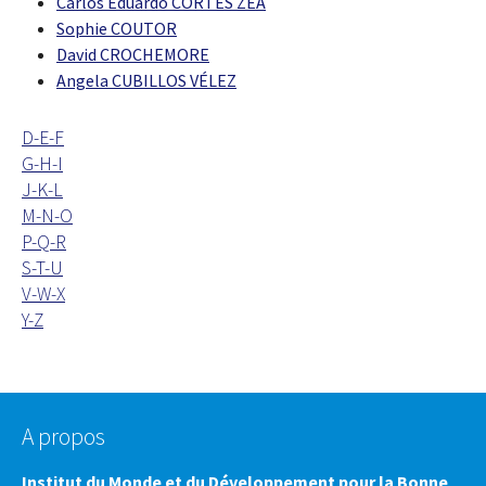
Carlos Eduardo CORTES ZEA
Sophie COUTOR
David CROCHEMORE
Angela CUBILLOS VÉLEZ
D-E-F
G-H-I
J-K-L
M-N-O
P-Q-R
S-T-U
V-W-X
Y-Z
A propos
Institut du Monde et du Développement pour la Bonne