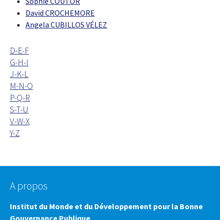
Sophie COUTOR
David CROCHEMORE
Angela CUBILLOS VÉLEZ
D-E-F
G-H-I
J-K-L
M-N-O
P-Q-R
S-T-U
V-W-X
Y-Z
A propos
Institut du Monde et du Développement pour la Bonne
Gouvernance Publique